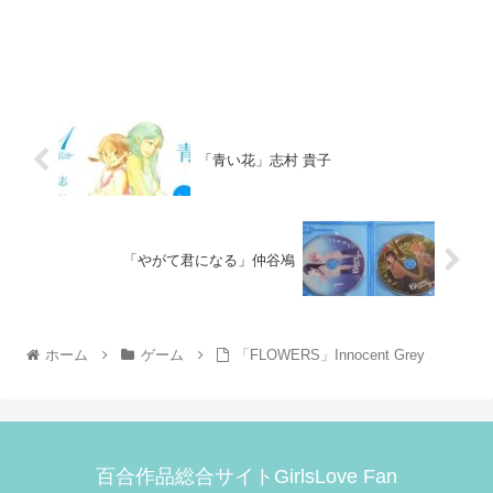
「青い花」志村 貴子
「やがて君になる」仲谷鳰
ホーム
ゲーム
「FLOWERS」Innocent Grey
百合作品総合サイトGirlsLove Fan